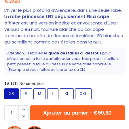
€
59,90
L’hiver le plus profond d’Arendelle, dans une seule robe.
La
robe princesse LED déguisement Elsa cape
d’hiver
est une version inédite et envoûtante d’Elsa :
velours bleu nuit, fourrure blanche au col, cape
translucide brodée de flocons et lumières LED blanches
qui scintillent comme des étoiles dans la nuit.
Attention, lisez bien le
guide des tailles ci-dessous
pour
sélectionner la taille parfaite pour vous. Nos produits taillent
petit, prenez la taille au dessus de votre taille habituelle.
(Exemple si vous faites du L, prenez du XL).
No selection
TAILLE
:
XS
S
M
L
XL
XXL
Ajouter au panier - €59,90