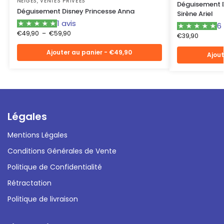
NEIGES
,
VENTES PRIVÉES
Déguisement D
Déguisement Disney Princesse Anna
Sirène Ariel
1 avis
6 
€
49,90
–
€
59,90
€
39,90
Ajouter au panier - €49,90
Ajout
Légales
Mentions Légales
Conditions Générales de Vente
Politique de Confidentialité
Rétractation
Politique de livraison